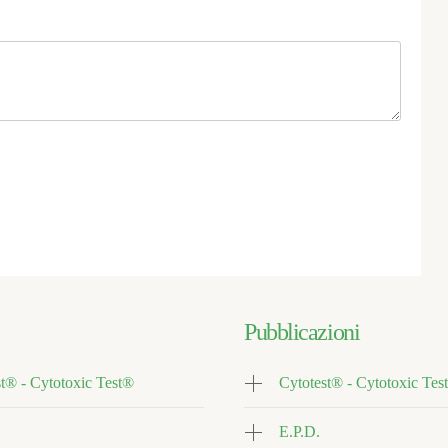
Pubblicazioni
t® - Cytotoxic Test®
Cytotest® - Cytotoxic Tes
E.P.D.