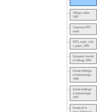
Allergy online
1997
American EPD
study
EPD_study_whit
e_paper_2001
European Journal
of Allergy 2003
Extrait d'allergie
et immunologie
1996
Extrait d'allergie
et immunologie
1997
Extrait de la
revue Allergie et