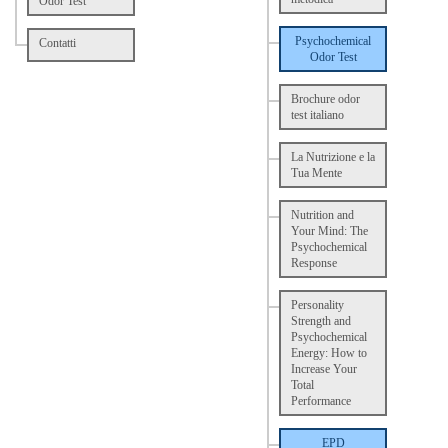
Odor Test
Psychochemical
Contatti
Odor Test
Brochure odor
test italiano
La Nutrizione e la
Tua Mente
Nutrition and
Your Mind: The
Psychochemical
Response
Personality
Strength and
Psychochemical
Energy: How to
Increase Your
Total
Performance
EPD