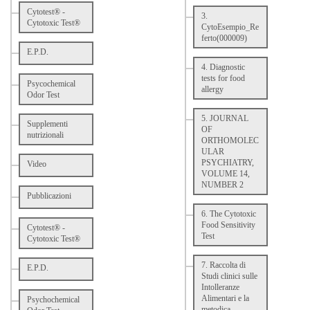
Cytotest® -
3.
Cytotoxic Test®
CytoEsempio_Re
ferto(000009)
E.P.D.
4. Diagnostic
tests for food
Psycochemical
allergy
Odor Test
5. JOURNAL
Supplementi
OF
nutrizionali
ORTHOMOLEC
ULAR
PSYCHIATRY,
Video
VOLUME 14,
NUMBER 2
Pubblicazioni
6. The Cytotoxic
Food Sensitivity
Cytotest® -
Test
Cytotoxic Test®
7. Raccolta di
E.P.D.
Studi clinici sulle
Intolleranze
Alimentari e la
Psychochemical
metodica