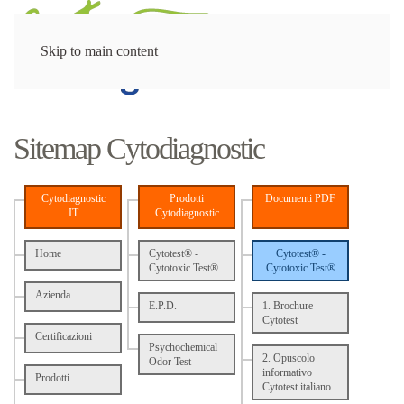
Menu
Skip to main content
Sitemap Cytodiagnostic
Cytodiagnostic
Prodotti
Documenti PDF
IT
Cytodiagnostic
Home
Cytotest® -
Cytotest® -
Cytotoxic Test®
Cytotoxic Test®
Azienda
E.P.D.
1. Brochure
Cytotest
Certificazioni
Psychochemical
2. Opuscolo
Odor Test
informativo
Prodotti
Cytotest italiano